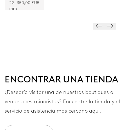
FRECUENCIA
INOXIDABLE
22
350,00 EUR
mm
28’800 A/h, 4 Hz
ESFERA
Azul
CORREA
Caucho
ENCONTRAR UNA TIENDA
¿Desearía visitar una de nuestras boutiques o
GARANTÍA
2 años
vendedores minoristas? Encuentre la tienda y el
servicio de asistencia más cercano aquí.
Únete a MyOris y amplía gratis tu garantía a 10 años
MYORIS