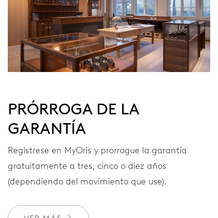
FRECUENCIA
28’800 A/h, 4 Hz
ESFERA
Gris
PRÓRROGA DE LA
GARANTÍA
CORREA
Tela
Regístrese en MyOris y prorrogue la garantía
gratuitamente a tres, cinco o diez años
GARANTÍA
2 años
(dependiendo del movimiento que use).
Únete a MyOris y amplía gratis tu garantía a 3 años