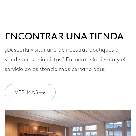
fecha, fecha instantánea, corrector fecha, paro segundo
41 h
ENCONTRAR UNA TIENDA
Reserva de marcha
¿Desearía visitar una de nuestras boutiques o
vendedores minoristas? Encuentre la tienda y el
CALIBRE
733-1
servicio de asistencia más cercano aquí.
DIMENSIONES
VER MÁS
Ø 25.60 mm, 11 1/2’’’
CARGA
Remonte automático