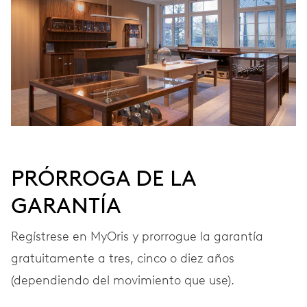
FRECUENCIA
28’800 A/h, 4 Hz
ESFERA
Blanco
PRÓRROGA DE LA
GARANTÍA
CORREA
Acero
Regístrese en MyOris y prorrogue la garantía
gratuitamente a tres, cinco o diez años
GARANTÍA
2 años
(dependiendo del movimiento que use).
Únete a MyOris y amplía gratis tu garantía a 3 años