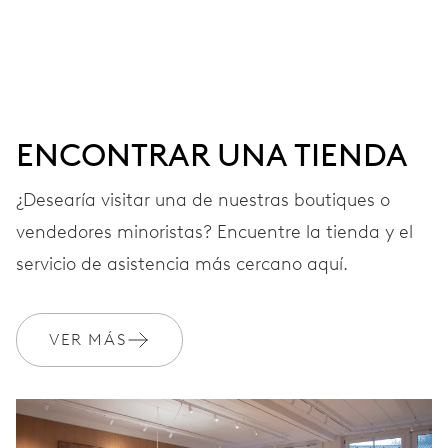
Agujas horas, minutos y segundos centrales, ventana
fecha, fecha instantánea, corrector fecha, paro segundo
41 h
ENCONTRAR UNA TIENDA
Reserva de marcha
¿Desearía visitar una de nuestras boutiques o
vendedores minoristas? Encuentre la tienda y el
CALIBRE
733-1
servicio de asistencia más cercano aquí.
DIMENSIONES
VER MÁS
Ø 25.60 mm, 11 1/2’’’
CARGA
Remonte automático