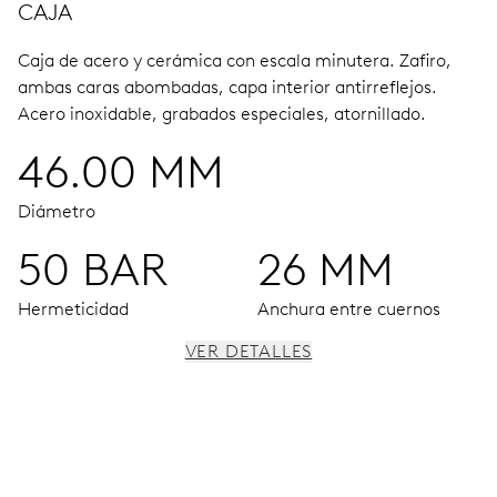
CAJA
Caja de acero y cerámica con escala minutera.
Zafiro,
ambas caras abombadas, capa interior antirreflejos.
Acero inoxidable, grabados especiales, atornillado.
46.00 MM
Diámetro
50 BAR
26 MM
Hermeticidad
Anchura entre cuernos
VER DETALLES
MOVIMIENTO
Agujas horas y minutos centrales, pequeño segundero a
las 9 h, ventana fecha, corrector fecha, paro segundo