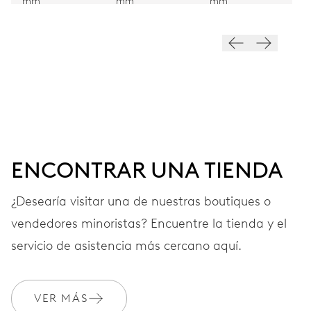
mm
mm
mm
28’800 A/h, 4 Hz
ESFERA
Negra
CORREA
Acero
ENCONTRAR UNA TIENDA
¿Desearía visitar una de nuestras boutiques o
GARANTÍA
vendedores minoristas? Encuentre la tienda y el
2 años
servicio de asistencia más cercano aquí.
Únete a MyOris y amplía gratis tu garantía a 3 años
MYORIS
VER MÁS