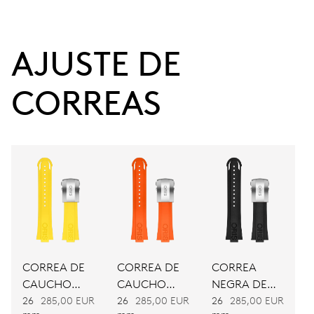
38 h
AJUSTE DE 
Reserva de marcha
CORREAS
CALIBRE
743
DIMENSIONES
Ø 25.60 mm, 11 1/2’’’
CARGA
Remonte automático
CORREA DE
CORREA DE
CORREA
CAUCHO
CAUCHO
NEGRA DE
FRECUENCIA
AMARILLA
NARANJA
CAUCHO
26
285,00 EUR
26
285,00 EUR
26
285,00 EUR