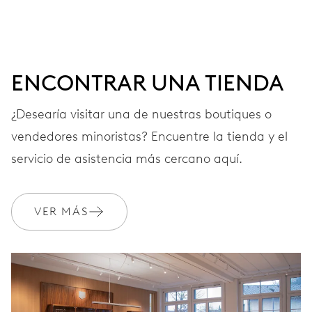
centrales, 3 esferas subsidiarias para segundos
continuos, 30 minutos y contador 12 horas, ventana
fecha entre las 4 h y las 5 h, pulsador corrección fecha a
las 10 h, paro segundo
ENCONTRAR UNA TIENDA
¿Desearía visitar una de nuestras boutiques o
48 h
vendedores minoristas? Encuentre la tienda y el
Reserva de marcha
servicio de asistencia más cercano aquí.
CALIBRE
676
VER MÁS
DIMENSIONES
Ø 30.00 mm, 13 1/4’’’
CARGA