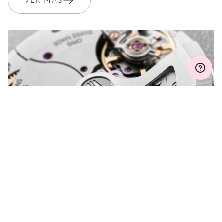
VER MÁS
Únete a MyOris y amplía gratis tu garantía a 3 años
MYORIS
¿ALGUNA PREGUNTA?
Entre en contacto con nosotros; estaremos
encantados de ayudar.