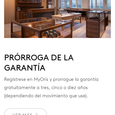
Remonte automático, con rotor rojo
FRECUENCIA
28’800 A/h, 4 Hz
PRÓRROGA DE LA
ESFERA
Negra
GARANTÍA
Regístrese en MyOris y prorrogue la garantía
CORREA
Acero
gratuitamente a tres, cinco o diez años
(dependiendo del movimiento que use).
GARANTÍA
2 años