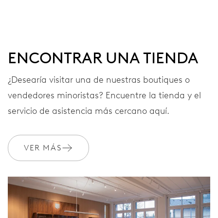
centrales, 3 esferas subsidiarias para segundos
continuos, 30 minutos y contador 12 horas, ventana
fecha entre las 4 h y las 5 h, pulsador corrección fecha a
las 10 h, paro segundo
ENCONTRAR UNA TIENDA
¿Desearía visitar una de nuestras boutiques o
48 h
vendedores minoristas? Encuentre la tienda y el
Reserva de marcha
servicio de asistencia más cercano aquí.
CALIBRE
676
VER MÁS
DIMENSIONES
Ø 30.00 mm, 13 1/4’’’
CARGA