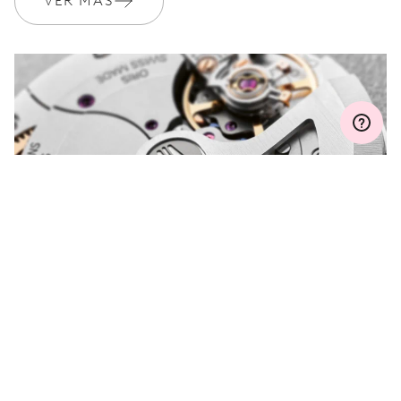
VER MÁS
Únete a MyOris y amplía gratis tu garantía a 3 años
MYORIS
¿ALGUNA PREGUNTA?
Entre en contacto con nosotros; estaremos
encantados de ayudar.