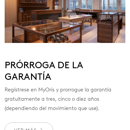
Remonte automático, con rotor rojo
FRECUENCIA
28’800 A/h, 4 Hz
PRÓRROGA DE LA
ESFERA
Gris
GARANTÍA
Regístrese en MyOris y prorrogue la garantía
CORREA
Acero
gratuitamente a tres, cinco o diez años
(dependiendo del movimiento que use).
GARANTÍA
2 años