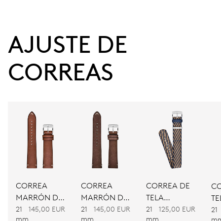
AJUSTE DE 
38 h
Reserva de marcha
CORREAS
CALIBRE
737
DIMENSIONES
Ø 25.60 mm, 11 1/2’’’
CARGA
CORREA
CORREA
CORREA DE
CO
Remonte automático
MARRÓN DE
MARRÓN DE
TELA
TE
PIEL
PIEL
BICOLOR
21
145,00 EUR
21
145,00 EUR
21
125,00 EUR
BI
21
mm
mm
mm
m