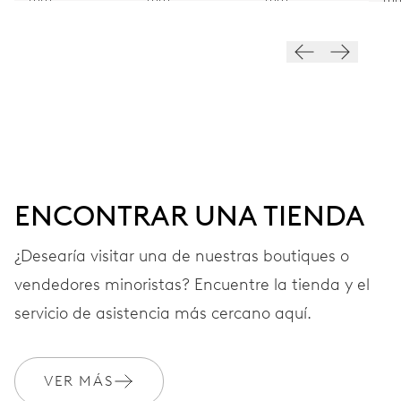
FRECUENCIA
28’800 A/h, 4 Hz
ESFERA
Gris
ENCONTRAR UNA TIENDA
CORREA
Piel
¿Desearía visitar una de nuestras boutiques o
vendedores minoristas? Encuentre la tienda y el
GARANTÍA
2 años
servicio de asistencia más cercano aquí.
Únete a MyOris y amplía gratis tu garantía a 3 años
VER MÁS
MYORIS