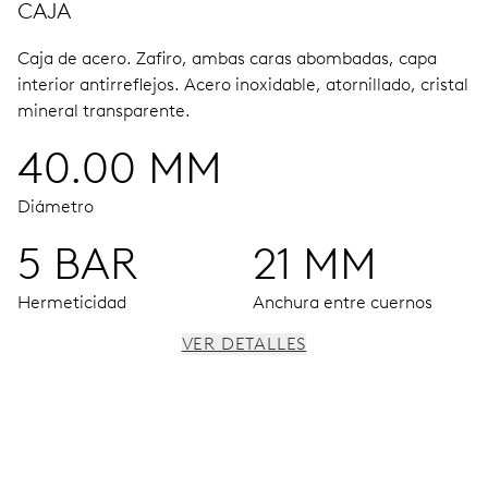
CAJA
Caja de acero.
Zafiro, ambas caras abombadas, capa
interior antirreflejos.
Acero inoxidable, atornillado, cristal
mineral transparente.
40.00 MM
Diámetro
5 BAR
21 MM
Hermeticidad
Anchura entre cuernos
VER DETALLES
MOVIMIENTO
Agujas horas, minutos y segundos centrales, ventana
fecha, salto instantáneo de fecha, corrector fecha, paro
segundo