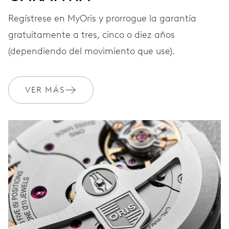
CORREA
Acero
Regístrese en MyOris y prorrogue la garantía
gratuitamente a tres, cinco o diez años
(dependiendo del movimiento que use).
GARANTÍA
2 años
Únete a MyOris y amplía gratis tu garantía a 3 años
VER MÁS
MYORIS