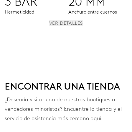
3 BAR
20 MM
Hermeticidad
Anchura entre cuernos
VER DETALLES
MOVIMIENTO
Agujas centrales para horas, minutos y segundos, esfera
secundaria para 2ª zona horaria (24h), pulsadores para
ajustar la hora, ventanilla para las fases de la luna,
dispositivo de ajuste fino y parada de segundos
ENCONTRAR UNA TIENDA
41 h
¿Desearía visitar una de nuestras boutiques o
Reserva de marcha
vendedores minoristas? Encuentre la tienda y el
servicio de asistencia más cercano aquí.
CALIBRE