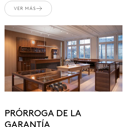
782
VER MÁS
DIMENSIONES
Ø 30.00 mm, 13 1/4’’’
CARGA
Remonte automático, con rotor rojo
FRECUENCIA
28’800 A/h, 4 Hz
ESFERA
Castaña
PRÓRROGA DE LA
GARANTÍA