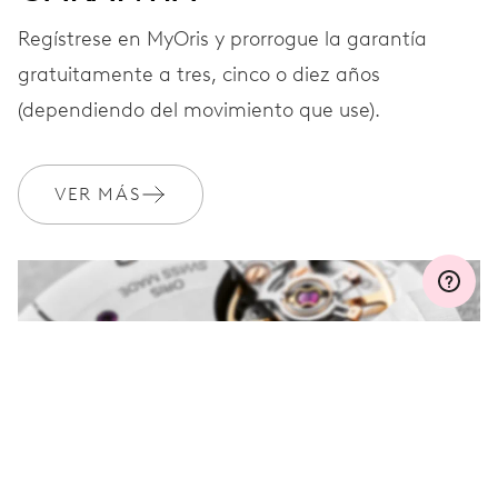
CORREA
Piel
Regístrese en MyOris y prorrogue la garantía
gratuitamente a tres, cinco o diez años
(dependiendo del movimiento que use).
Materiales de fuente
EXTRAS
sostenible y producción de
pulseras
VER MÁS
GARANTÍA
2 años
Únete a MyOris y amplía gratis tu garantía a 3 años
MYORIS