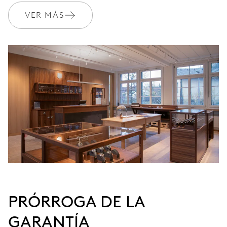
VER MÁS
DIMENSIONES
Ø 25.60 mm, 11 1/2’’’
CARGA
Remonte automático
FRECUENCIA
28’800 A/h, 4 Hz
ESFERA
Gris
PRÓRROGA DE LA
GARANTÍA