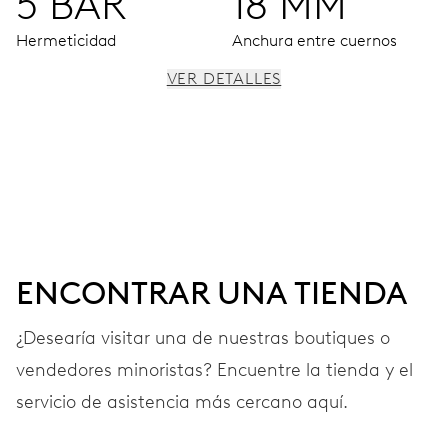
5 BAR
18 MM
Hermeticidad
Anchura entre cuernos
VER DETALLES
MOVIMIENTO
Agujas centrales para horas, minutos y segundos,
ventanilla para fase de la luna, ventanilla para fecha,
corrector instantáneo de fecha, paro segundo
ENCONTRAR UNA TIENDA
38 h
¿Desearía visitar una de nuestras boutiques o
Reserva de marcha
vendedores minoristas? Encuentre la tienda y el
CALIBRE
servicio de asistencia más cercano aquí.
763