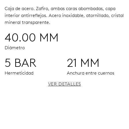
Caja de acero.
Zafiro, ambas caras abombadas, capa
interior antirreflejos.
Acero inoxidable, atornillado, cristal
mineral transparente.
40.00 MM
Diámetro
5 BAR
21 MM
Hermeticidad
Anchura entre cuernos
VER DETALLES
MOVIMIENTO
Agujas horas, minutos y segundos centrales, dispositivo
de paro de segundero