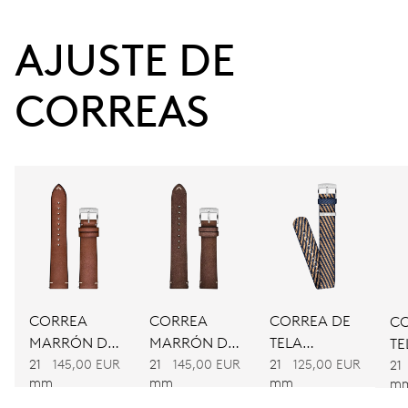
38 h
AJUSTE DE 
Reserva de marcha
CORREAS
CALIBRE
734
DIMENSIONES
Ø 25.60 mm, 11 1/2’’’
CARGA
Remonte automático
CORREA
CORREA
CORREA DE
CO
MARRÓN DE
MARRÓN DE
TELA
TE
PIEL
PIEL
BICOLOR
21
145,00 EUR
21
145,00 EUR
21
125,00 EUR
BI
FRECUENCIA
21
mm
mm
mm
m
28’800 A/h, 4 Hz