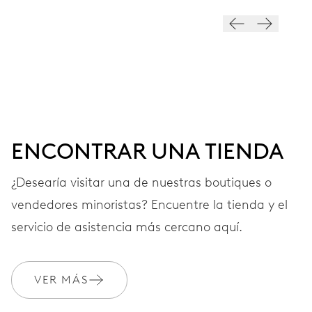
ESFERA
Gris
CORREA
Piel
ENCONTRAR UNA TIENDA
¿Desearía visitar una de nuestras boutiques o
vendedores minoristas? Encuentre la tienda y el
GARANTÍA
2 años
servicio de asistencia más cercano aquí.
Únete a MyOris y amplía gratis tu garantía a 3 años
MYORIS
VER MÁS