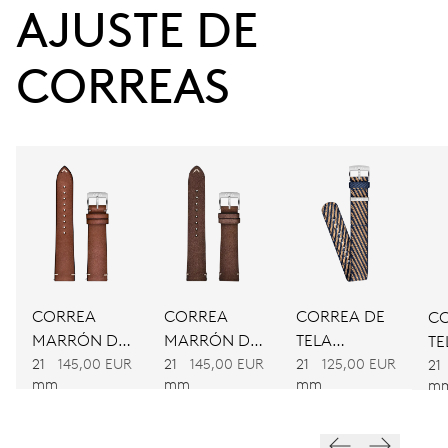
38 h
AJUSTE DE 
Reserva de marcha
CORREAS
CALIBRE
734
DIMENSIONES
Ø 25.60 mm, 11 1/2’’’
CARGA
Remonte automático
CORREA
CORREA
CORREA DE
CO
MARRÓN DE
MARRÓN DE
TELA
TE
PIEL
PIEL
BICOLOR
21
145,00 EUR
21
145,00 EUR
21
125,00 EUR
BI
FRECUENCIA
21
mm
mm
mm
m
28’800 A/h, 4 Hz