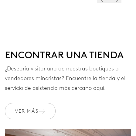
ESFERA
Gris
CORREA
Piel
ENCONTRAR UNA TIENDA
¿Desearía visitar una de nuestras boutiques o
vendedores minoristas? Encuentre la tienda y el
GARANTÍA
2 años
servicio de asistencia más cercano aquí.
Únete a MyOris y amplía gratis tu garantía a 3 años
MYORIS
VER MÁS