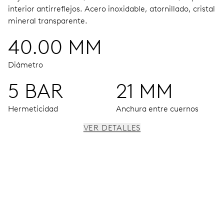
interior antirreflejos.
Acero inoxidable, atornillado, cristal
mineral transparente.
40.00 MM
Diámetro
5 BAR
21 MM
Hermeticidad
Anchura entre cuernos
VER DETALLES
MOVIMIENTO
Agujas horas, minutos y segundos centrales, dispositivo
de paro de segundero