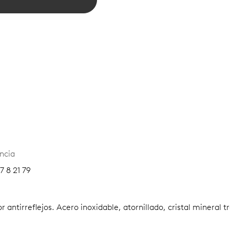
ncia
7 8 21 79
 antirreflejos.
Acero inoxidable, atornillado, cristal mineral 