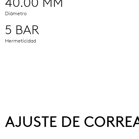
40.00 MM
Diámetro
5 BAR
Hermeticidad
MOVIMIENTO
Agujas horas, minutos y segundos centrales, dispositivo de
38 h
AJUSTE DE CORRE
Reserva de marcha
CALIBRE