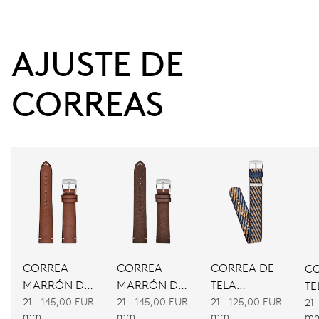
38 h
AJUSTE DE 
Reserva de marcha
CORREAS
CALIBRE
734
DIMENSIONES
Ø 25.60 mm, 11 1/2’’’
CARGA
Remonte automático
CORREA
CORREA
CORREA DE
CO
MARRÓN DE
MARRÓN DE
TELA
TE
PIEL
PIEL
BICOLOR
21
145,00 EUR
21
145,00 EUR
21
125,00 EUR
BI
FRECUENCIA
21
mm
mm
mm
m