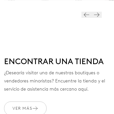
28’800 A/h, 4 Hz
ESFERA
Gris
CORREA
Piel
ENCONTRAR UNA TIENDA
¿Desearía visitar una de nuestras boutiques o
vendedores minoristas? Encuentre la tienda y el
GARANTÍA
2 años
servicio de asistencia más cercano aquí.
Únete a MyOris y amplía gratis tu garantía a 3 años
MYORIS
VER MÁS