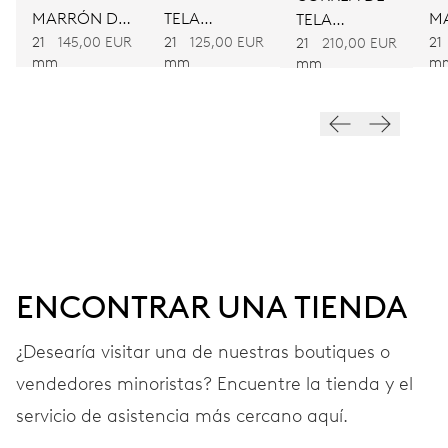
MARRÓN DE
TELA
M
TELA
PIEL
BICOLOR
PI
21
145,00 EUR
21
125,00 EUR
21
BICOLOR
FRECUENCIA
21
210,00 EUR
mm
mm
m
mm
28’800 A/h, 4 Hz
ESFERA
Gris
CORREA
Piel
ENCONTRAR UNA TIENDA
¿Desearía visitar una de nuestras boutiques o
vendedores minoristas? Encuentre la tienda y el
GARANTÍA
2 años
servicio de asistencia más cercano aquí.
Únete a MyOris y amplía gratis tu garantía a 3 años