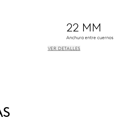
22 MM
Anchura entre cuernos
VER DETALLES
duales fecha y día, salto instantáneo de fecha y día, correcto
AS