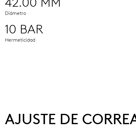
42.00 MM
Diámetro
10 BAR
Hermeticidad
MOVIMIENTO
Agujas horas, minutos y segundos centrales, ventanas indivi
38 h
AJUSTE DE CORRE
Reserva de marcha
CALIBRE