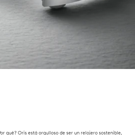
qué? Oris está orgulloso de ser un relojero sostenible,