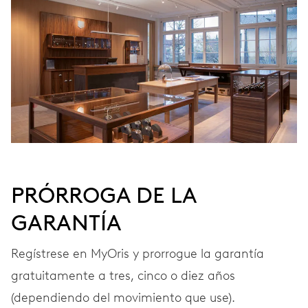
Remonte automático
FRECUENCIA
28’800 A/h, 4 Hz
ESFERA
Gris
PRÓRROGA DE LA
GARANTÍA
CORREA
Acero
Regístrese en MyOris y prorrogue la garantía
gratuitamente a tres, cinco o diez años
Estuche especial, lujoso
(dependiendo del movimiento que use).
EXTRAS
pañuelo de seda,