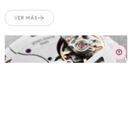
certificado
VER MÁS
GARANTÍA
2 años
Únete a MyOris y amplía gratis tu garantía a 3 años
MYORIS
¿ALGUNA PREGUNTA?