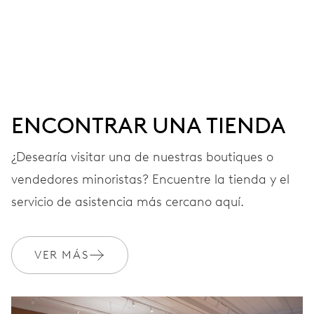
MOVIMIENTO
Agujas horas, minutos y segundos centrales, ventana
fecha, fecha instantánea, corrector fecha, paro segundo
38 h
ENCONTRAR UNA TIENDA
Reserva de marcha
¿Desearía visitar una de nuestras boutiques o
vendedores minoristas? Encuentre la tienda y el
CALIBRE
733
servicio de asistencia más cercano aquí.
DIMENSIONES
VER MÁS
Ø 25.60 mm, 11 1/2’’’
CARGA