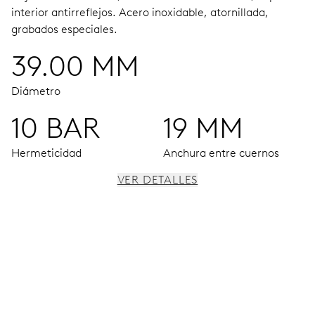
interior antirreflejos.
Acero inoxidable, atornillada,
grabados especiales.
39.00 MM
Diámetro
10 BAR
19 MM
Hermeticidad
Anchura entre cuernos
VER DETALLES
MOVIMIENTO
Agujas horas, minutos y segundos centrales, ventana
fecha, fecha instantánea, corrector fecha, paro segundo