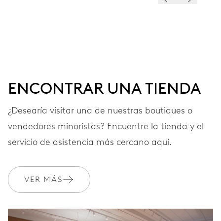
ESFERA
Gris
CORREA
Caucho
ENCONTRAR UNA TIENDA
¿Desearía visitar una de nuestras boutiques o
vendedores minoristas? Encuentre la tienda y el
GARANTÍA
2 años
servicio de asistencia más cercano aquí.
Únete a MyOris y amplía gratis tu garantía a 3 años
MYORIS
VER MÁS