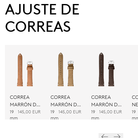
38 h
AJUSTE DE 
Reserva de marcha
CORREAS
CALIBRE
733
DIMENSIONES
Ø 25.60 mm, 11 1/2’’’
CARGA
Remonte automático
CORREA
CORREA
CORREA
C
MARRÓN DE
MARRÓN DE
MARRÓN DE
NE
PIEL
PIEL
PIEL
PI
19
145,00 EUR
19
145,00 EUR
19
145,00 EUR
19
FRECUENCIA
mm
mm
mm
m
28’800 A/h, 4 Hz