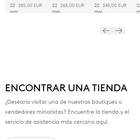
Remonte automático
PIEL
P
22
285,00 EUR
22
265,00 EUR
2
22
345,00 EUR
mm
mm
mm
FRECUENCIA
28’800 A/h, 4 Hz
ESFERA
Negra
ENCONTRAR UNA TIENDA
CORREA
Tela
¿Desearía visitar una de nuestras boutiques o
vendedores minoristas? Encuentre la tienda y el
servicio de asistencia más cercano aquí.
GARANTÍA
2 años
Únete a MyOris y amplía gratis tu garantía a 3 años