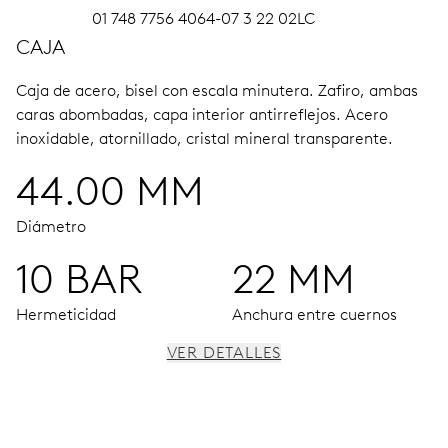
01 748 7756 4064-07 3 22 02LC
CAJA
Caja de acero, bisel con escala minutera.
Zafiro, ambas
caras abombadas, capa interior antirreflejos.
Acero
inoxidable, atornillado, cristal mineral transparente.
44.00 MM
Diámetro
10 BAR
22 MM
Hermeticidad
Anchura entre cuernos
VER DETALLES
MOVIMIENTO
Agujas centrales para horas, minutos y 24 horas,