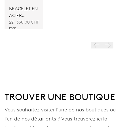
ENROULEMENT
BRACELET EN
Remontage automatique
ACIER
INOXYDABLE
22
350.00 CHF
VIBRATIONS
mm
28’800 A/h, 4 Hz
CADRAN
Bleu
TROUVER UNE BOUTIQUE
BRACELET
Caoutchouc
Vous souhaitez visiter l'une de nos boutiques ou
l'un de nos détaillants ? Vous trouverez ici la
GARANTIE
2 années