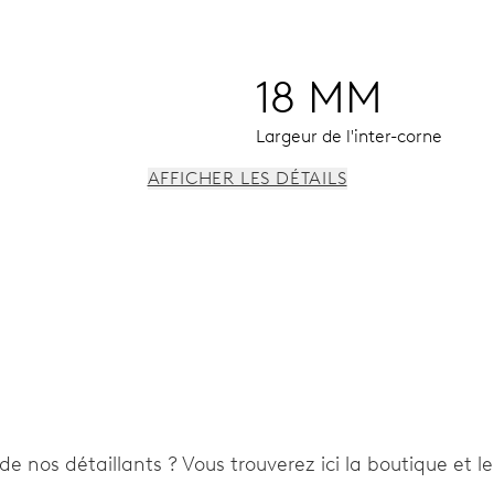
18 MM
Largeur de l'inter-corne
AFFICHER LES DÉTAILS
our la date, changement de date instantané, correcteur de dat
de nos détaillants ? Vous trouverez ici la boutique et l