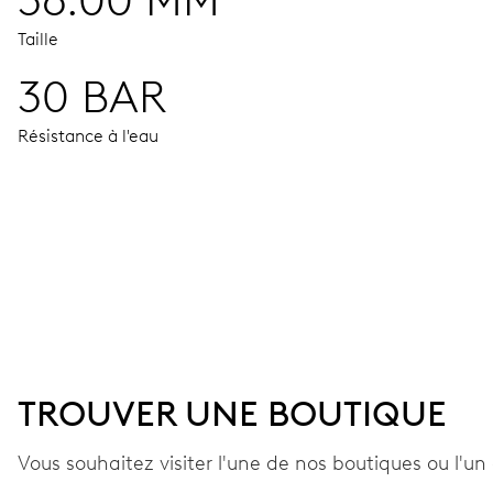
36.00 MM
Taille
30 BAR
Résistance à l'eau
MOUVEMENT
Aiguilles centrales heures, minutes et secondes; guichet p
41 heures
TROUVER UNE BOUTIQUE
Réserve de marche
Vous souhaitez visiter l'une de nos boutiques ou l'un 
CALIBRE