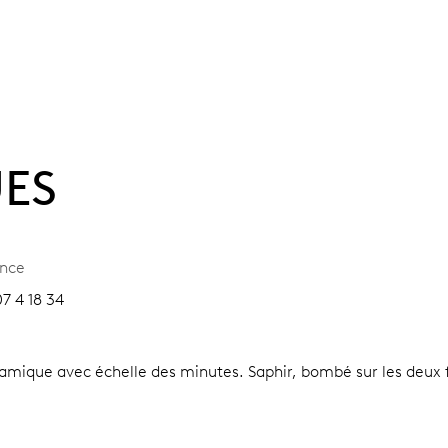
UES
ence
7 4 18 34
éramique avec échelle des minutes.
Saphir, bombé sur les deux f