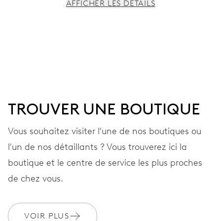
AFFICHER LES DÉTAILS
MOUVEMENT
Aiguilles centrales heures, minutes et secondes; guichet
pour la date, changement de date instantané, correcteur
de date, stop-seconde
TROUVER UNE BOUTIQUE
41 heures
Vous souhaitez visiter l'une de nos boutiques ou
Réserve de marche
l'un de nos détaillants ? Vous trouverez ici la
CALIBRE
boutique et le centre de service les plus proches
733-1
de chez vous.
DIMENSIONS
VOIR PLUS
Ø 25,60 mm, 11 1/2’’’