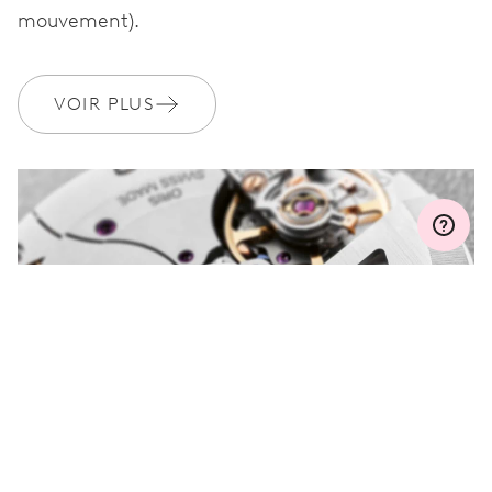
mouvement).
GARANTIE
2 années
Rejoignez MyOris et bénéficiez gratuitement d'une extension de
VOIR PLUS
garantie à 3 années
MYORIS