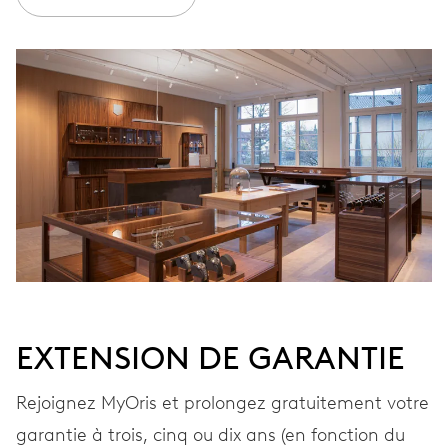
ENROULEMENT
Remontage automatique
VIBRATIONS
28’800 A/h, 4 Hz
CADRAN
Noir
EXTENSION DE GARANTIE
BRACELET
Acier
Rejoignez MyOris et prolongez gratuitement votre
garantie à trois, cinq ou dix ans (en fonction du