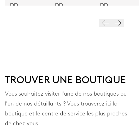
VIBRATIONS
mm
mm
mm
28’800 A/h, 4 Hz
CADRAN
Gris
BRACELET
TROUVER UNE BOUTIQUE
Acier
Vous souhaitez visiter l'une de nos boutiques ou
l'un de nos détaillants ? Vous trouverez ici la
GARANTIE
2 années
boutique et le centre de service les plus proches
Rejoignez MyOris et bénéficiez gratuitement d'une extension de
de chez vous.
garantie à 3 années