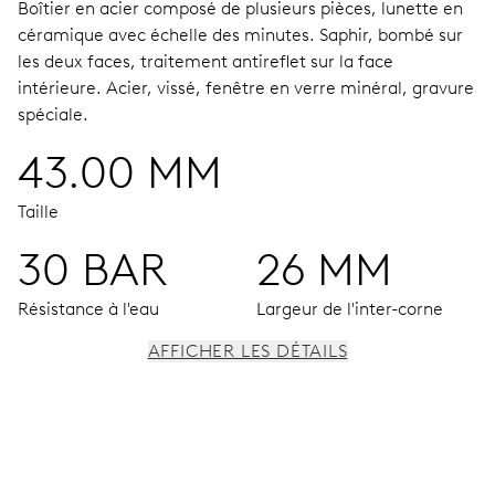
Boîtier en acier composé de plusieurs pièces, lunette en
céramique avec échelle des minutes.
Saphir, bombé sur
les deux faces, traitement antireflet sur la face
intérieure.
Acier, vissé, fenêtre en verre minéral, gravure
spéciale.
43.00 MM
Taille
30 BAR
26 MM
Résistance à l'eau
Largeur de l'inter-corne
AFFICHER LES DÉTAILS
MOUVEMENT
Aiguilles centrales heures, minutes et secondes; guichet
pour la date, changement de date instantané, correcteur