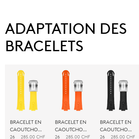
de date, stop-seconde
ADAPTATION DES 
41 heures
Réserve de marche
BRACELETS
CALIBRE
733-1
DIMENSIONS
Ø 25,60 mm, 11 1/2’’’
ENROULEMENT
Remontage automatique
BRACELET EN
BRACELET EN
BRACELET EN
CAOUTCHOUC
CAOUTCHOUC
CAOUTCHOUC
JAUNE
ORANGE
NOIR
26
285.00 CHF
26
285.00 CHF
26
285.00 CHF