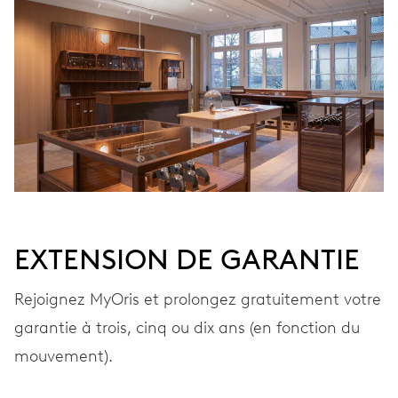
ENROULEMENT
Remontage automatique, avec rotor rouge
VIBRATIONS
28’800 A/h, 4 Hz
CADRAN
Noir
EXTENSION DE GARANTIE
Rejoignez MyOris et prolongez gratuitement votre
BRACELET
Cuir
garantie à trois, cinq ou dix ans (en fonction du
mouvement).
GARANTIE
2 années