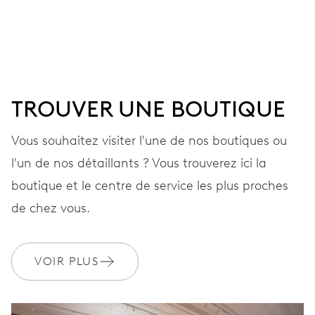
Aiguilles centrales heures, minutes et chronographe 1/4
de sec.; 3 cadrans auxiliaires petite seconde + compteurs
30 minutes et 12 heures; guichet pour la date entre 4 et
5h, poussoir-correcteur pour la date à 10h, stop-seconde
TROUVER UNE BOUTIQUE
48 heures
Vous souhaitez visiter l'une de nos boutiques ou
Réserve de marche
l'un de nos détaillants ? Vous trouverez ici la
boutique et le centre de service les plus proches
CALIBRE
de chez vous.
676
DIMENSIONS
VOIR PLUS
Ø 30,00 mm, 13 1/4’’’