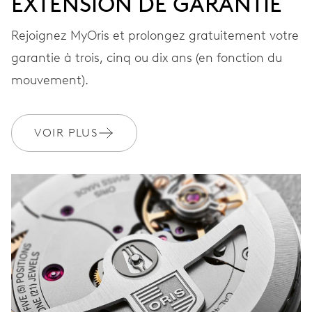
EXTENSION DE GARANTIE
Rejoignez MyOris et prolongez gratuitement votre
BRACELET
Cuir
garantie à trois, cinq ou dix ans (en fonction du
mouvement).
GARANTIE
2 années
VOIR PLUS
Rejoignez MyOris et bénéficiez gratuitement d'une extension de
garantie à 3 années
MYORIS