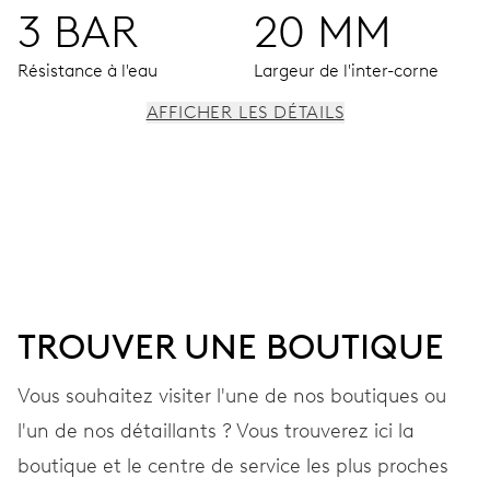
3 BAR
20 MM
Résistance à l'eau
Largeur de l'inter-corne
AFFICHER LES DÉTAILS
MOUVEMENT
Aiguilles centrales pour les heures, les minutes et les
secondes, cadran auxiliaire pour le 2ᵉ fuseau horaire
(24h), poussoirs de réglage, guichet de phase de lune,
dispositif de réglage fin et stop-seconde.
TROUVER UNE BOUTIQUE
41 heures
Vous souhaitez visiter l'une de nos boutiques ou
Réserve de marche
l'un de nos détaillants ? Vous trouverez ici la
boutique et le centre de service les plus proches
CALIBRE