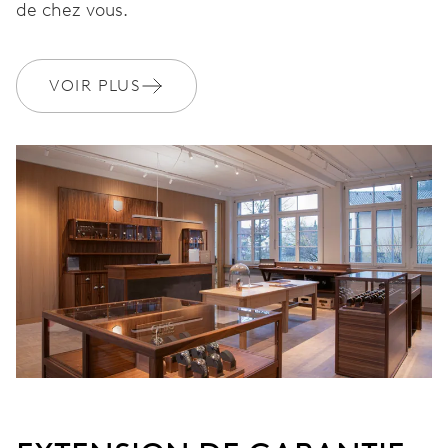
de chez vous.
782
DIMENSIONS
VOIR PLUS
Ø 30,00 mm, 13 1/4’’’
ENROULEMENT
Remontage automatique, avec rotor rouge
VIBRATIONS
28’800 A/h, 4 Hz
CADRAN
Bleu