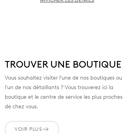
AFFICHER LES DÉTAILS
MOUVEMENT
Aiguilles centrales heures, minutes et secondes, stop-
seconde
38 heures
TROUVER UNE BOUTIQUE
Réserve de marche
Vous souhaitez visiter l'une de nos boutiques ou
l'un de nos détaillants ? Vous trouverez ici la
CALIBRE
560
boutique et le centre de service les plus proches
de chez vous.
DIMENSIONS
Ø 17,20 mm, 7 3/4’’’
VOIR PLUS