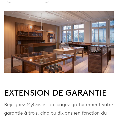
ENROULEMENT
Remontage automatique
VIBRATIONS
28’800 A/h, 4 Hz
CADRAN
Gris
EXTENSION DE GARANTIE
BRACELET
Cuir
Rejoignez MyOris et prolongez gratuitement votre
garantie à trois, cinq ou dix ans (en fonction du