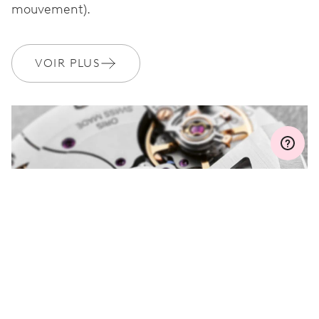
GARANTIE
2 années
mouvement).
Rejoignez MyOris et bénéficiez gratuitement d'une extension de
garantie à 3 années
VOIR PLUS
MYORIS