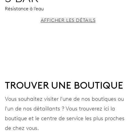
Résistance à l'eau
AFFICHER LES DÉTAILS
MOUVEMENT
Aiguilles centrales heures, minutes et secondes, stop-
seconde
38 heures
TROUVER UNE BOUTIQUE
Réserve de marche
Vous souhaitez visiter l'une de nos boutiques ou
l'un de nos détaillants ? Vous trouverez ici la
CALIBRE
560
boutique et le centre de service les plus proches
de chez vous.