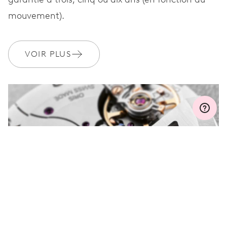
GARANTIE
2 années
mouvement).
Rejoignez MyOris et bénéficiez gratuitement d'une extension de
garantie à 3 années
VOIR PLUS
MYORIS