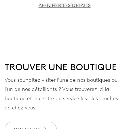
AFFICHER LES DÉTAILS
MOUVEMENT
Aiguilles centrales heures, minutes et secondes, stop-
seconde
38 heures
TROUVER UNE BOUTIQUE
Réserve de marche
Vous souhaitez visiter l'une de nos boutiques ou
l'un de nos détaillants ? Vous trouverez ici la
CALIBRE
560
boutique et le centre de service les plus proches
de chez vous.
DIMENSIONS
Ø 17,20 mm, 7 3/4’’’