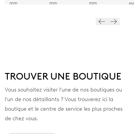
mm
mm
mm
m
28’800 A/h, 4 Hz
CADRAN
Gris
BRACELET
Cuir
TROUVER UNE BOUTIQUE
Vous souhaitez visiter l'une de nos boutiques ou
Bracelets aux matériaux
l'un de nos détaillants ? Vous trouverez ici la
EXTRAS
certifiés et produits
boutique et le centre de service les plus proches
durablement
de chez vous.