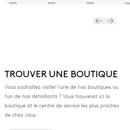
mm
mm
mm
m
28’800 A/h, 4 Hz
CADRAN
Gris
BRACELET
Cuir
TROUVER UNE BOUTIQUE
Vous souhaitez visiter l'une de nos boutiques ou
GARANTIE
l'un de nos détaillants ? Vous trouverez ici la
2 années
boutique et le centre de service les plus proches
Rejoignez MyOris et bénéficiez gratuitement d'une extension de
de chez vous.
garantie à 3 années
MYORIS