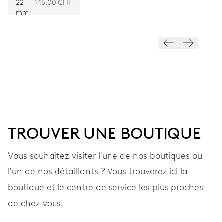
NOIR
22
145.00 CHF
VIBRATIONS
mm
28’800 A/h, 4 Hz
CADRAN
Noir
BRACELET
TROUVER UNE BOUTIQUE
Caoutchouc
Vous souhaitez visiter l'une de nos boutiques ou
l'un de nos détaillants ? Vous trouverez ici la
GARANTIE
2 années
boutique et le centre de service les plus proches
Rejoignez MyOris et bénéficiez gratuitement d'une extension de
de chez vous.
garantie à 3 années