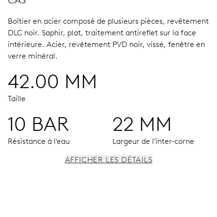
Boîtier en acier composé de plusieurs pièces, revêtement
DLC noir.
Saphir, plat, traitement antireflet sur la face
intérieure.
Acier, revêtement PVD noir, vissé, fenêtre en
verre minéral.
42.00 MM
Taille
10 BAR
22 MM
Résistance à l'eau
Largeur de l'inter-corne
AFFICHER LES DÉTAILS
MOUVEMENT
Aiguilles centrales heures, minutes et secondes; guichets
séparés pour la date et le jour; changement de date et de