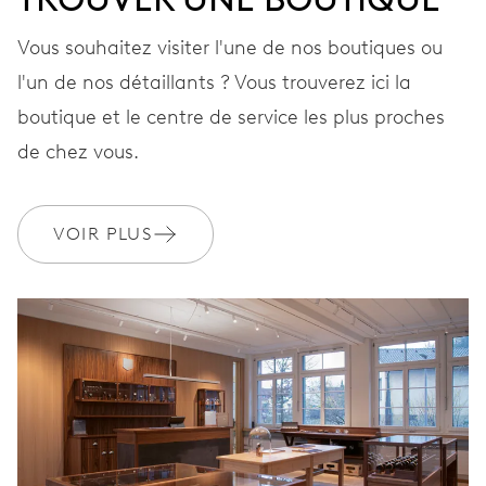
Vous souhaitez visiter l'une de nos boutiques ou
EXTRAS
Écrin héritage et certificat
l'un de nos détaillants ? Vous trouverez ici la
boutique et le centre de service les plus proches
de chez vous.
GARANTIE
2 années
Rejoignez MyOris et bénéficiez gratuitement d'une extension de
VOIR PLUS
garantie à 3 années
MYORIS