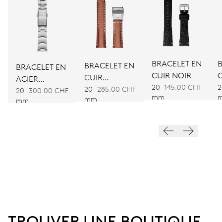
DIMENSIONS
Ø 25,60 mm, 11 1/2’’’
ENROULEMENT
Remontage automatique
BRACELET EN
BRACELET EN
BRACELET EN
CUIR NOIR
CUIR
ACIER
VIBRATIONS
20
145.00 CHF
2
MARRON
20
285.00 CHF
INOXYDABLE
20
300.00 CHF
mm
mm
mm
28’800 A/h, 4 Hz
CADRAN
Blanc
BRACELET
Cuir
TROUVER UNE BOUTIQUE