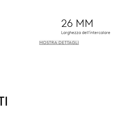
26 MM
Larghezza dell'intercalare
MOSTRA DETTAGLI
, correttore rapido della data, arresto dei secondi
TI