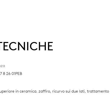
 TECNICHE
nza
07 8 26 01PEB
 superiore in ceramica.
zaffiro, ricurvo sui due lati, trattamento