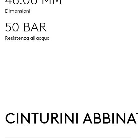
46.00 MM
Dimensioni
50 BAR
Resistenza all'acqua
MOVIMENTO
Ore e minuti al centro, piccoli secondi al 9, finestrella data
38 h
CINTURINI ABBINA
Riserva di carica
CALIBRO