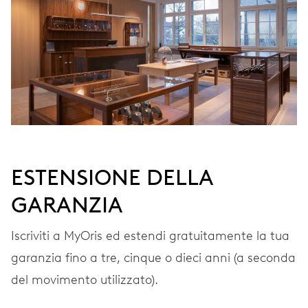
VIBRAZIONI
28’800 A/h, 4 Hz
QUADRANTE
Bianco
ESTENSIONE DELLA
GARANZIA
CINTURINO
Acciaio
Iscriviti a MyOris ed estendi gratuitamente la tua
garanzia fino a tre, cinque o dieci anni (a seconda
GARANZIA
2 anni
del movimento utilizzato).
Iscriviti a MyOris e ottieni l'estensione gratuita della garanzia a 3