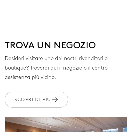
Ore, minuti e secondi al centro, finestrella data,
correttore rapido della data, arresto dei secondi
41 h
TROVA UN NEGOZIO
Riserva di carica
Desideri visitare uno dei nostri rivenditori o
boutique? Troverai qui il negozio o il centro
CALIBRO
733-1
assistenza più vicino.
DIMENSIONI
SCOPRI DI PIÙ
Ø 25.60 mm, 11 1/2’’’
AVVOLGIMENTO
Carica automatica