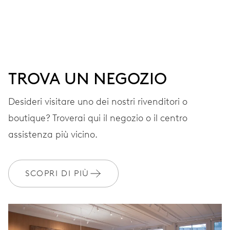
Ore, minuti e secondi al centro, finestrella data,
correttore rapido della data, arresto dei secondi
41 h
TROVA UN NEGOZIO
Riserva di carica
Desideri visitare uno dei nostri rivenditori o
boutique? Troverai qui il negozio o il centro
CALIBRO
733-1
assistenza più vicino.
DIMENSIONI
SCOPRI DI PIÙ
Ø 25.60 mm, 11 1/2’’’
AVVOLGIMENTO
Carica automatica