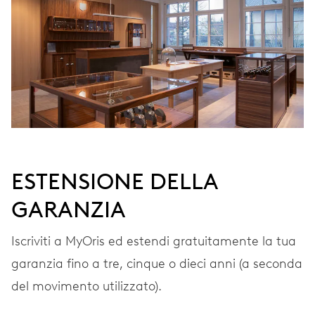
VIBRAZIONI
28’800 A/h, 4 Hz
QUADRANTE
Bianco
ESTENSIONE DELLA
GARANZIA
CINTURINO
Caucciù
Iscriviti a MyOris ed estendi gratuitamente la tua
garanzia fino a tre, cinque o dieci anni (a seconda
GARANZIA
2 anni
del movimento utilizzato).
Iscriviti a MyOris e ottieni l'estensione gratuita della garanzia a 3