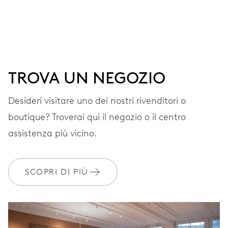
Ore, minuti e secondi al centro, finestrella data,
correttore rapido della data, arresto dei secondi
41 h
TROVA UN NEGOZIO
Riserva di carica
Desideri visitare uno dei nostri rivenditori o
boutique? Troverai qui il negozio o il centro
CALIBRO
733-1
assistenza più vicino.
DIMENSIONI
SCOPRI DI PIÙ
Ø 25.60 mm, 11 1/2’’’
AVVOLGIMENTO
Carica automatica