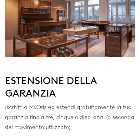
VIBRAZIONI
28’800 A/h, 4 Hz
QUADRANTE
Grigio
ESTENSIONE DELLA
GARANZIA
CINTURINO
Acciaio
Iscriviti a MyOris ed estendi gratuitamente la tua
garanzia fino a tre, cinque o dieci anni (a seconda
GARANZIA
2 anni
del movimento utilizzato).
Iscriviti a MyOris e ottieni l'estensione gratuita della garanzia a 3