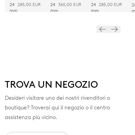
VIBRAZIONI
ROSSO
NERO
GRIGIO
24
285,00 EUR
24
365,00 EUR
24
285,00 EUR
2
mm
mm
mm
28’800 A/h, 4 Hz
QUADRANTE
Blu
CINTURINO
Caucciù
TROVA UN NEGOZIO
Desideri visitare uno dei nostri rivenditori o
GARANZIA
2 anni
boutique? Troverai qui il negozio o il centro
assistenza più vicino.
Iscriviti a MyOris e ottieni l'estensione gratuita della garanzia a 3
anni