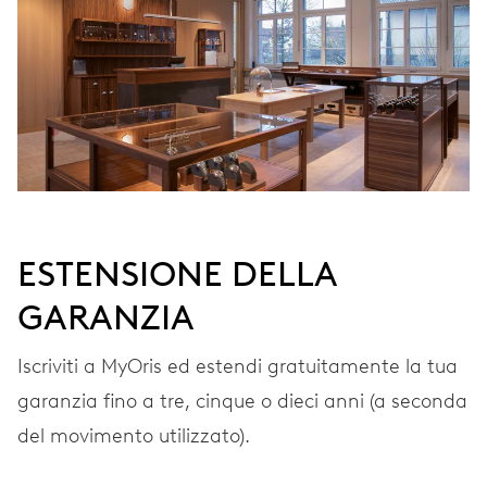
VIBRAZIONI
28’800 A/h, 4 Hz
QUADRANTE
Grigio
ESTENSIONE DELLA
GARANZIA
CINTURINO
Pelle
Iscriviti a MyOris ed estendi gratuitamente la tua
garanzia fino a tre, cinque o dieci anni (a seconda
GARANZIA
2 anni
del movimento utilizzato).
Iscriviti a MyOris e ottieni l'estensione gratuita della garanzia a 3
anni