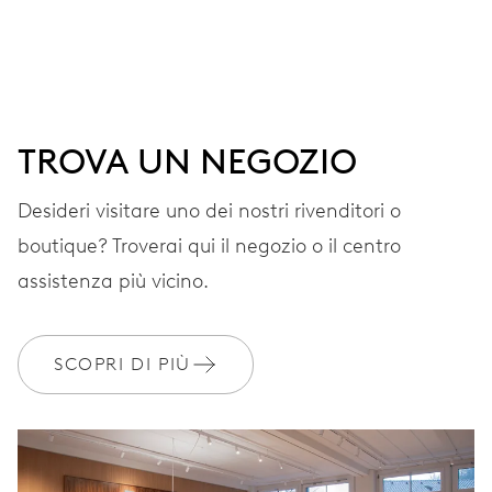
Ore, minuti e secondi al centro, finestrella data,
correttore rapido della data, arresto dei secondi
38 h
TROVA UN NEGOZIO
Riserva di carica
Desideri visitare uno dei nostri rivenditori o
boutique? Troverai qui il negozio o il centro
CALIBRO
637
assistenza più vicino.
DIMENSIONI
SCOPRI DI PIÙ
Ø 25.60 mm, 11 1/2’’’
AVVOLGIMENTO
Carica automatica