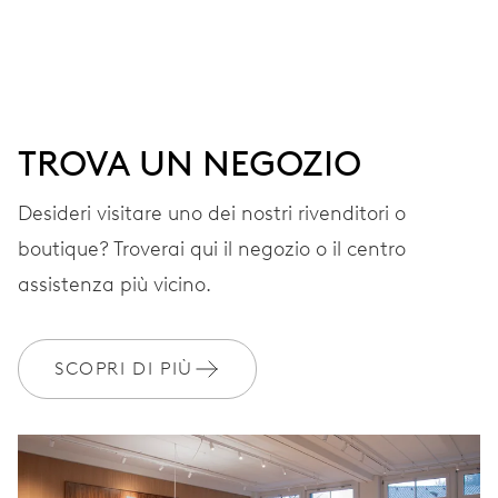
Ore, minuti e secondi al centro, finestrella data,
correttore rapido della data, arresto dei secondi
38 h
TROVA UN NEGOZIO
Riserva di carica
Desideri visitare uno dei nostri rivenditori o
boutique? Troverai qui il negozio o il centro
CALIBRO
637
assistenza più vicino.
DIMENSIONI
SCOPRI DI PIÙ
Ø 25.60 mm, 11 1/2’’’
AVVOLGIMENTO
Carica automatica