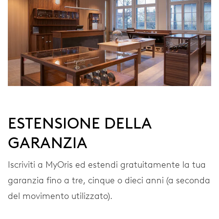
VIBRAZIONI
28’800 A/h, 4 Hz
QUADRANTE
Grigio
ESTENSIONE DELLA
GARANZIA
CINTURINO
Acciaio
Iscriviti a MyOris ed estendi gratuitamente la tua
garanzia fino a tre, cinque o dieci anni (a seconda
GARANZIA
2 anni
del movimento utilizzato).
Iscriviti a MyOris e ottieni l'estensione gratuita della garanzia a 3
anni