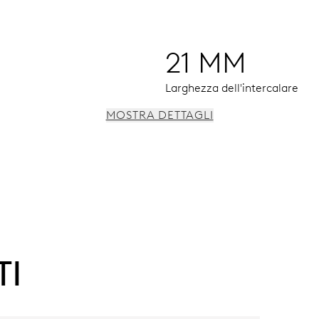
21 MM
Larghezza dell'intercalare
MOSTRA DETTAGLI
, giorno, indicatore delle 24 ore/secondo fuso, fasi della luna,
TI