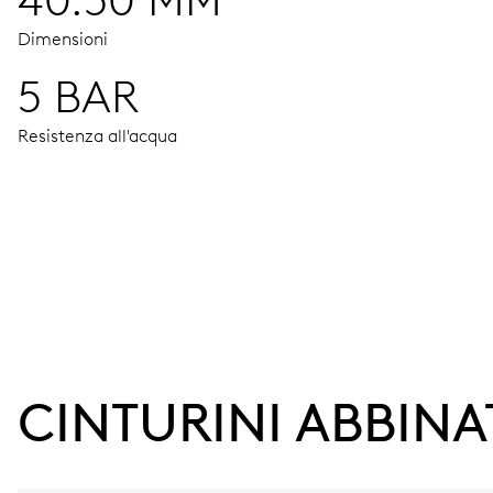
40.50 MM
Dimensioni
5 BAR
Resistenza all'acqua
MOVIMENTO
Ore, minuti e secondi al centro, quadranti secondari per data
38 h
CINTURINI ABBINA
Riserva di carica
CALIBRO