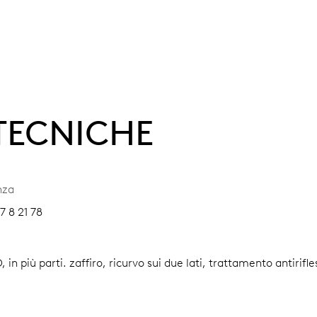
 TECNICHE
nza
7 8 21 78
, in più parti.
zaffiro, ricurvo sui due lati, trattamento antirifl