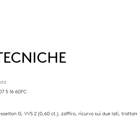
 TECNICHE
nza
07 5 16 60FC
esselton G, VVS 2 (0,60 ct.).
zaffiro, ricurvo sui due lati, tratt