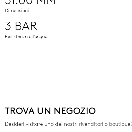
31.00 MM
Dimensioni
3 BAR
Resistenza all'acqua
MOVIMENTO
Ore, minuti e secondi al centro, arresto dei secondi
38 h
TROVA UN NEGOZIO
Riserva di carica
Desideri visitare uno dei nostri rivenditori o boutique?
CALIBRO