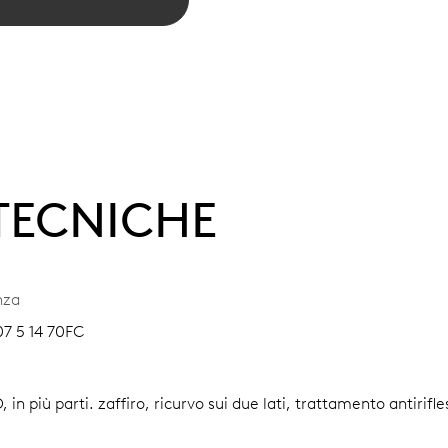
 TECNICHE
nza
07 5 14 70FC
, in più parti.
zaffiro, ricurvo sui due lati, trattamento antirifl