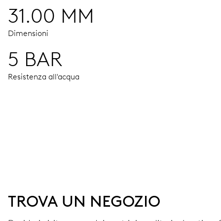
31.00 MM
Dimensioni
5 BAR
Resistenza all'acqua
MOVIMENTO
Ore, minuti e secondi al centro, arresto dei secondi
38 h
TROVA UN NEGOZIO
Riserva di carica