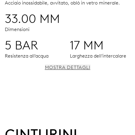
Acciaio inossidabile, avvitato, oblò in vetro minerale.
33.00 MM
Dimensioni
5 BAR
17 MM
Resistenza all'acqua
Larghezza dell'intercalare
MOSTRA DETTAGLI
MOVIMENTO
Ore, minuti e secondi al centro, arresto dei secondi
38 h
CINTURINI 
Riserva di carica