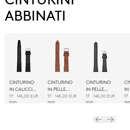
ABBINATI
CALIBRO
560
DIMENSIONI
Ø 17.20 mm, 7 3/4’’’
AVVOLGIMENTO
Carica automatica
CINTURINO
CINTURINO
CINTURINO
CI
IN CAUCCIÙ
IN PELLE
IN PELLE
IN
VIBRAZIONI
NERO
MARRONE
NERA
M
17
145,00 EUR
17
145,00 EUR
17
145,00 EUR
17
28’800 A/h, 4 Hz
mm
mm
mm
m