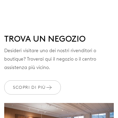
QUADRANTE
Grigio
CINTURINO
Pelle
TROVA UN NEGOZIO
Desideri visitare uno dei nostri rivenditori o
Materiali dei cinturini di
EXTRAS
boutique? Troverai qui il negozio o il centro
origine sostenibile
assistenza più vicino.
GARANZIA
2 anni
SCOPRI DI PIÙ
Iscriviti a MyOris e ottieni l'estensione gratuita della garanzia a 3
anni
MYORIS