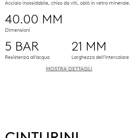
Acciaio inossidabile, chiso da viti, oblò in vetro minerale.
40.00 MM
Dimensioni
5 BAR
21 MM
Resistenza all'acqua
Larghezza dell'intercalare
MOSTRA DETTAGLI
MOVIMENTO
Ore, minuti e secondi al centro, arresto dei secondi
38 h
CINTURINI 
Riserva di carica