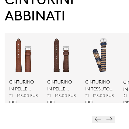
ABBINATI
CALIBRO
734
DIMENSIONI
Ø 25.60 mm, 11 1/2’’’
AVVOLGIMENTO
Carica automatica
CINTURINO
CINTURINO
CINTURINO
CI
IN PELLE
IN PELLE
IN TESSUTO
IN
VIBRAZIONI
MARRONE
MARRONE
BICOLORE
21
145,00 EUR
21
145,00 EUR
21
125,00 EUR
BI
21
28’800 A/h, 4 Hz
mm
mm
mm
m