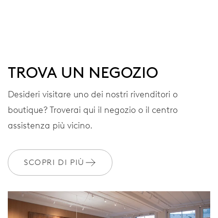
QUADRANTE
Grigio
CINTURINO
Acciaio
TROVA UN NEGOZIO
Desideri visitare uno dei nostri rivenditori o
GARANZIA
2 anni
boutique? Troverai qui il negozio o il centro
Iscriviti a MyOris e ottieni l'estensione gratuita della garanzia a 3
assistenza più vicino.
anni
MYORIS
SCOPRI DI PIÙ