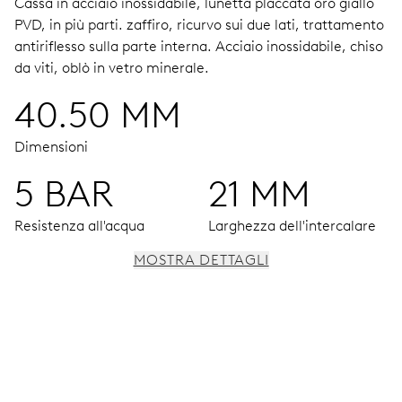
Cassa in acciaio inossidabile, lunetta placcata oro giallo
PVD, in più parti.
zaffiro, ricurvo sui due lati, trattamento
antiriflesso sulla parte interna.
Acciaio inossidabile, chiso
da viti, oblò in vetro minerale.
40.50 MM
Dimensioni
5 BAR
21 MM
Resistenza all'acqua
Larghezza dell'intercalare
MOSTRA DETTAGLI
MOVIMENTO
Ore, minuti e secondi al centro, arresto dei secondi