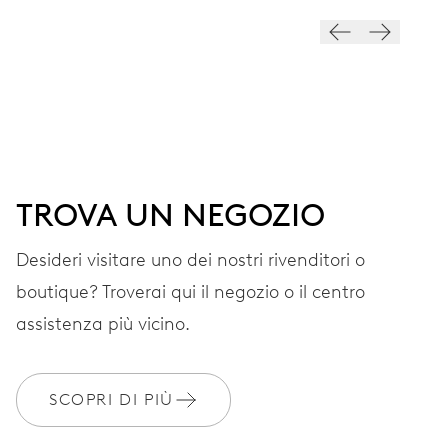
QUADRANTE
Grigio
CINTURINO
Pelle
TROVA UN NEGOZIO
Desideri visitare uno dei nostri rivenditori o
GARANZIA
2 anni
boutique? Troverai qui il negozio o il centro
Iscriviti a MyOris e ottieni l'estensione gratuita della garanzia a 3
assistenza più vicino.
anni
MYORIS
SCOPRI DI PIÙ