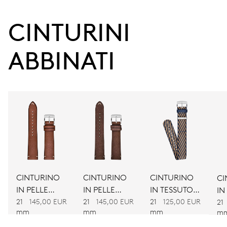
38 h
CINTURINI 
Riserva di carica
ABBINATI
CALIBRO
734
DIMENSIONI
Ø 25.60 mm, 11 1/2’’’
AVVOLGIMENTO
Carica automatica
CINTURINO
CINTURINO
CINTURINO
CI
IN PELLE
IN PELLE
IN TESSUTO
IN
VIBRAZIONI
MARRONE
MARRONE
BICOLORE
21
145,00 EUR
21
145,00 EUR
21
125,00 EUR
BI
21
28’800 A/h, 4 Hz
mm
mm
mm
m