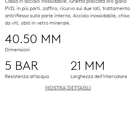
Cassa in acciaio inossidabile, lunetta placcata oro giallo
PVD, in più parti.
zaffiro, ricurvo sui due lati, trattamento
antiriflesso sulla parte interna.
Acciaio inossidabile, chiso
da viti, oblò in vetro minerale.
40.50 MM
Dimensioni
5 BAR
21 MM
Resistenza all'acqua
Larghezza dell'intercalare
MOSTRA DETTAGLI
MOVIMENTO
Ore, minuti e secondi al centro, arresto dei secondi