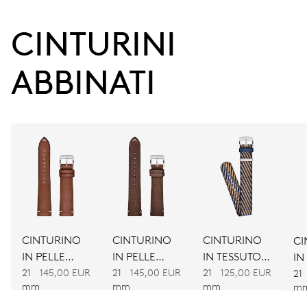
38 h
CINTURINI 
Riserva di carica
ABBINATI
CALIBRO
734
DIMENSIONI
Ø 25.60 mm, 11 1/2’’’
AVVOLGIMENTO
Carica automatica
CINTURINO
CINTURINO
CINTURINO
CI
IN PELLE
IN PELLE
IN TESSUTO
IN
VIBRAZIONI
MARRONE
MARRONE
BICOLORE
21
145,00 EUR
21
145,00 EUR
21
125,00 EUR
BI
21
28’800 A/h, 4 Hz
mm
mm
mm
m