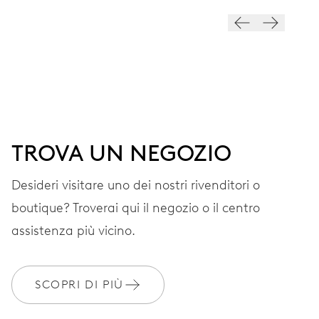
QUADRANTE
Grigio
CINTURINO
Acciaio
TROVA UN NEGOZIO
Desideri visitare uno dei nostri rivenditori o
GARANZIA
2 anni
boutique? Troverai qui il negozio o il centro
Iscriviti a MyOris e ottieni l'estensione gratuita della garanzia a 3
assistenza più vicino.
anni
MYORIS
SCOPRI DI PIÙ