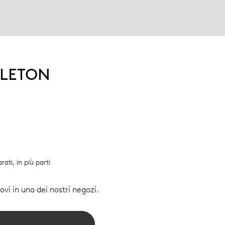
ELETON
rati, in più parti
vi in uno dei nostri negozi.