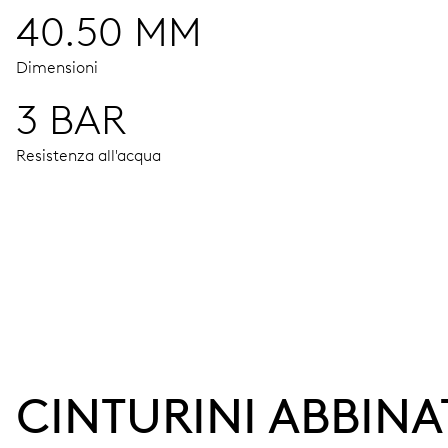
40.50 MM
Dimensioni
3 BAR
Resistenza all'acqua
MOVIMENTO
Ore, minuti e secondi al centro, arresto dei secondi
38 h
CINTURINI ABBINA
Riserva di carica