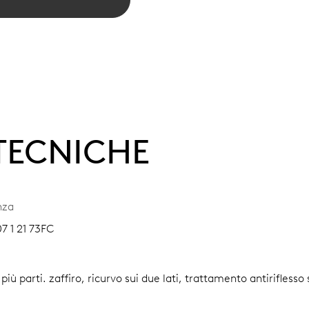
 TECNICHE
nza
7 1 21 73FC
 più parti.
zaffiro, ricurvo sui due lati, trattamento antiriflesso