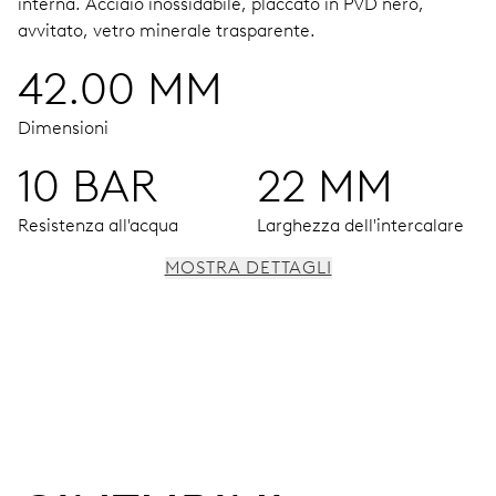
interna.
Acciaio inossidabile, placcato in PVD nero,
avvitato, vetro minerale trasparente.
42.00 MM
Dimensioni
10 BAR
22 MM
Resistenza all'acqua
Larghezza dell'intercalare
MOSTRA DETTAGLI
MOVIMENTO
Ore, minuti e secondi al centro, finestrelle data e giorno,
correttore rapido della data, arresto dei secondi
38 h