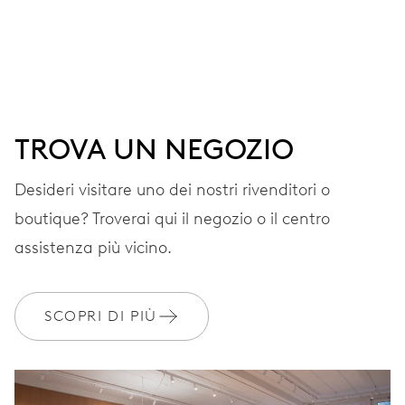
QUADRANTE
Bianco
CINTURINO
Caucciù
TROVA UN NEGOZIO
Desideri visitare uno dei nostri rivenditori o
boutique? Troverai qui il negozio o il centro
GARANZIA
2 anni
assistenza più vicino.
Iscriviti a MyOris e ottieni l'estensione gratuita della garanzia a 3
anni
SCOPRI DI PIÙ
MYORIS