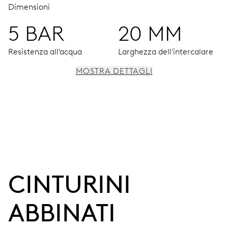
Dimensioni
5 BAR
20 MM
Resistenza all'acqua
Larghezza dell'intercalare
MOSTRA DETTAGLI
MOVIMENTO
Ore, minuti e secondi al centro, finestrella data,
correttore rapido della data, arresto dei secondi
38 h
CINTURINI 
Riserva di carica
ABBINATI
CALIBRO