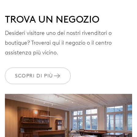
CINTURINO
Pelle
TROVA UN NEGOZIO
Desideri visitare uno dei nostri rivenditori o
boutique? Troverai qui il negozio o il centro
GARANZIA
2 anni
assistenza più vicino.
Iscriviti a MyOris e ottieni l'estensione gratuita della garanzia a 3
anni
SCOPRI DI PIÙ
MYORIS