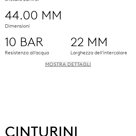
44.00 MM
Dimensioni
10 BAR
22 MM
Resistenza all'acqua
Larghezza dell'intercalare
MOSTRA DETTAGLI
MOVIMENTO
Lancette centrali per ore e minuti, secondi decentrati alle
7:30, indicazioni della riserva di carica non lineare al 3,
regolazione fine e arresto dei secondi
CINTURINI 
240 h