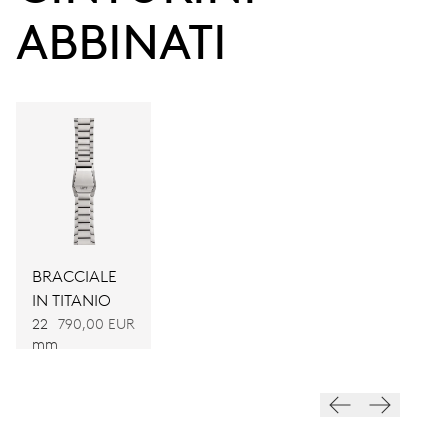
Riserva di carica
ABBINATI
CALIBRO
CALIBRE 115
DIMENSIONI
Ø 34.00 mm, 15'''
AVVOLGIMENTO
BRACCIALE
Carica manuale
IN TITANIO
22
790,00 EUR
mm
VIBRAZIONI
21’600 A/h, 3 Hz