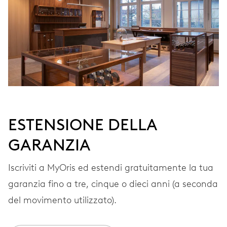
precisione sempre
maggiore man mano che si
avvicina il momento di
ricaricare. L'orologio viene
proposto in uno speciale
cofanetto di legno con
manuale.
ESTENSIONE DELLA
GARANZIA
2 anni
GARANZIA
Iscriviti a MyOris e ottieni l'estensione gratuita della garanzia a 5
anni
Iscriviti a MyOris ed estendi gratuitamente la tua
MYORIS
garanzia fino a tre, cinque o dieci anni (a seconda
del movimento utilizzato).