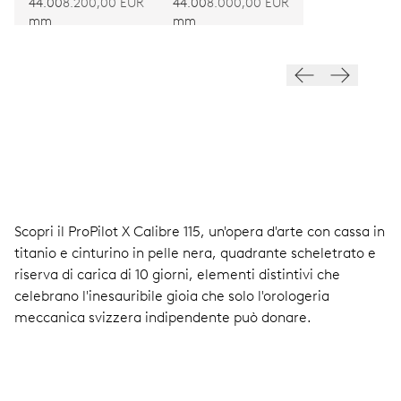
EDITION
44.00
8.200,00 EUR
44.00
8.000,00 EUR
mm
mm
Scopri il ProPilot X Calibre 115, un'opera d'arte con cassa in
titanio e cinturino in pelle nera, quadrante scheletrato e
riserva di carica di 10 giorni, elementi distintivi che
celebrano l'inesauribile gioia che solo l'orologeria
meccanica svizzera indipendente può donare.