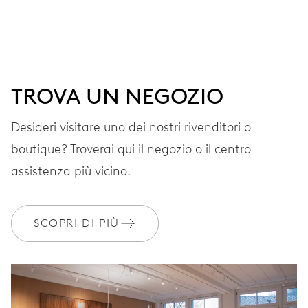
QUADRANTE
Grigio
TROVA UN NEGOZIO
CINTURINO
Pelle
Desideri visitare uno dei nostri rivenditori o
boutique? Troverai qui il negozio o il centro
L'Oris Big Crown ProPilot X
assistenza più vicino.
Calibre 115 è azionato da un
calibro scheletrato
sviluppato in proprio dotato
SCOPRI DI PIÙ
di riserva di carica di 10
giorni e di indicatore di
riserva di carica non lineare
brevettato da Oris in grado
EXTRAS
di fornire indicazioni con